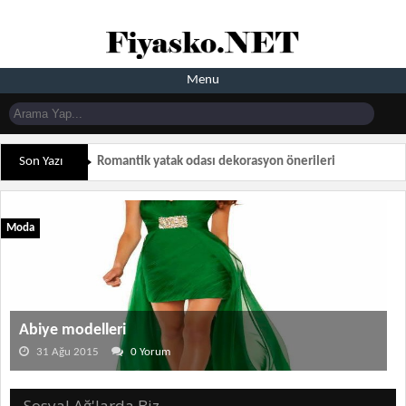
Menu
Son Yazı
Romantik yatak odası dekorasyon önerileri
Moda
Abiye modelleri
31 Ağu 2015
0 Yorum
Sosyal Ağ'larda Biz