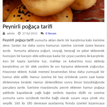
Peynirli poğaça tarifi
admin
27 Eyl 2015
0 Yorum
Peynirli poğaça tarifi
yumurta akları derin bir karıştırma kabı icerisine
alınır. Sarıları ise daha sonra hamurun üzerine sürmek üzere kenara
ayrılır. Yumurta aklarına yoğurt, sıvıyağ, tereyağ ve şeker eklenerek
homojen bir karışım elde edinceye kadar bir çırpıcı yardımı ile karıştırılır.
Ayrı bir kapta içerisine tuz, mahlep ve kabartma tozu eklenip
karıştırılmış un bir elek yardımı ile sıvı karışıma eklenerek yoğurulur.
Mayonez eklenir. Kulak memesi kıvamından biraz daha yumuşak bir
hamur elde edilir. Hamur üzerine bir bez örtülerek yarım saat kadar
dinlenmeye bırakılır. Hamur dinlendikten sonra limon büyüklüğünde
parçalara ayrılır. İçerisine maydanozlu peynir eklenen hamur poğaça
şeklinde kapatılarak yağlı kağıt serilmis tepsiye dizilir ve üzerine
yumurta sarısı sürülerek tercihe bağlı olarak susam veya çörek otu
serpilir. 160 ila 180 dereceye ayarlanmış fırında üzerleri kızarıncaya