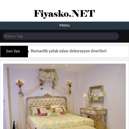
Menu
Son Yazı
Romantik yatak odası dekorasyon önerileri