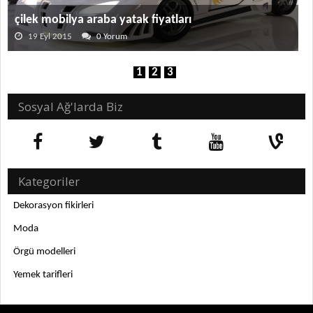
çilek mobilya araba yatak fiyatları
19 Eyl 2015
0 Yorum
1
2
3
Sosyal Ağ'larda Biz
Kategoriler
Dekorasyon fikirleri
Moda
Örgü modelleri
Yemek tarifleri