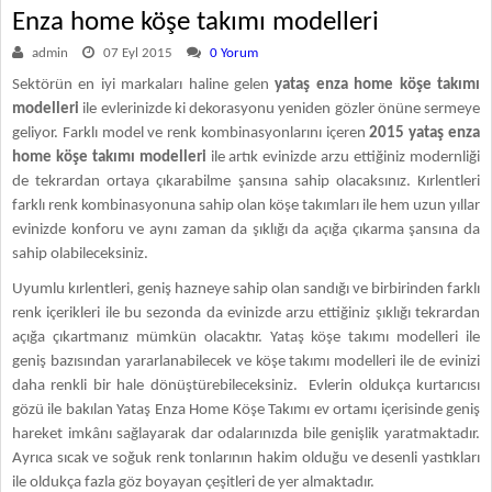
Enza home köşe takımı modelleri
admin
07 Eyl 2015
0 Yorum
Sektörün en iyi markaları haline gelen
yataş enza home köşe takımı
modelleri
ile evlerinizde ki dekorasyonu yeniden gözler önüne sermeye
geliyor. Farklı model ve renk kombinasyonlarını içeren
2015 yataş enza
home köşe takımı modelleri
ile artık evinizde arzu ettiğiniz modernliği
de tekrardan ortaya çıkarabilme şansına sahip olacaksınız. Kırlentleri
farklı renk kombinasyonuna sahip olan köşe takımları ile hem uzun yıllar
evinizde konforu ve aynı zaman da şıklığı da açığa çıkarma şansına da
sahip olabileceksiniz.
Uyumlu kırlentleri, geniş hazneye sahip olan sandığı ve birbirinden farklı
renk içerikleri ile bu sezonda da evinizde arzu ettiğiniz şıklığı tekrardan
açığa çıkartmanız mümkün olacaktır. Yataş köşe takımı modelleri ile
geniş bazısından yararlanabilecek ve köşe takımı modelleri ile de evinizi
daha renkli bir hale dönüştürebileceksiniz. Evlerin oldukça kurtarıcısı
gözü ile bakılan Yataş Enza Home Köşe Takımı ev ortamı içerisinde geniş
hareket imkânı sağlayarak dar odalarınızda bile genişlik yaratmaktadır.
Ayrıca sıcak ve soğuk renk tonlarının hakim olduğu ve desenli yastıkları
ile oldukça fazla göz boyayan çeşitleri de yer almaktadır.