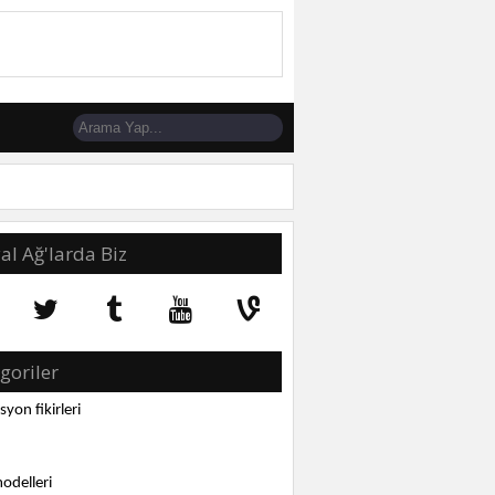
al Ağ'larda Biz
goriler
yon fikirleri
odelleri