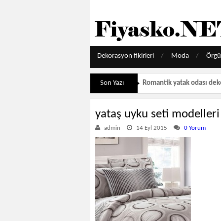
Dekorasyon fikirleri
Moda
Örgü
Son Yazı
Romantik yatak odası dek
yataş uyku seti modelleri
admin
14 Eyl 2015
0 Yorum