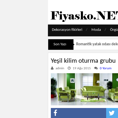
Dekorasyon fikirleri
Moda
Örgü
Son Yazı
Romantik yatak odası dek
Yeşil kilim oturma grubu
admin
19 Ağu 2015
0 Yorum