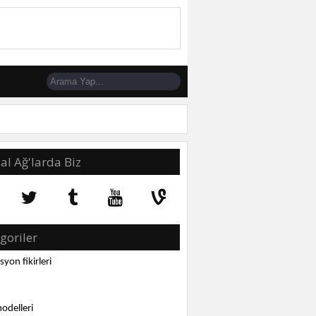
al Ağ'larda Biz
goriler
yon fikirleri
odelleri