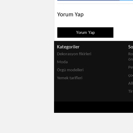
Yorum Yap
Kategoriler
So
Dekorasyon fikirleri
Ro
ön
Moda
Pe
Örgü modelleri
ço
Yemek tarifleri
Al
Ti