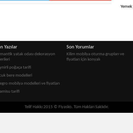
Yemek t
n Yazılar
Son Yorumlar
mantik yatak odası dekorasyon
Kilim mobilya oturma grupları ve
erileri
fiyatları
için
konyalı
ynirli poğaça tarifi
cuk bere modelleri
legro mobilya modelleri ve fiyatları
ramisu tarifi
Telif Hakkı 2015 © Fiyasko. Tüm Hakları Saklıdır.