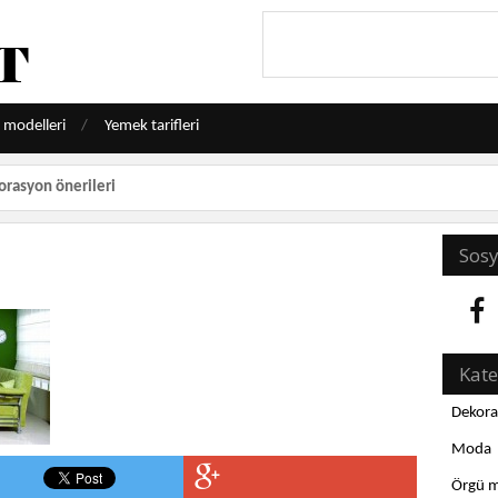
 modelleri
Yemek tarifleri
orasyon önerileri
Sosy
Kate
Dekoras
Moda
Örgü m