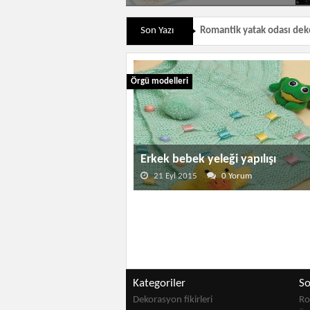
Son Yazı
Romantik yatak odası dek
Örgü modelleri
Erkek bebek yeleği yapılışı
21 Eyl 2015
0 Yorum
Kategoriler
So
Dekorasyon fikirleri
Ro