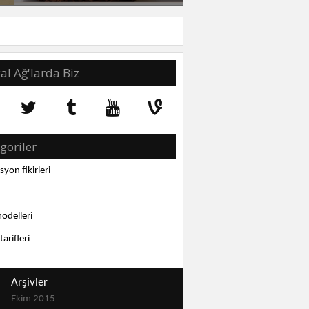
al Ağ'larda Biz
goriler
yon fikirleri
odelleri
arifleri
Arşivler
Ekim 2015