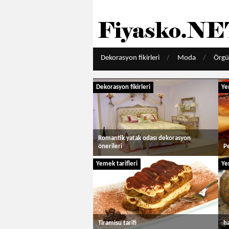
Dekorasyon fikirleri
Moda
Örgü
Dekorasyon fikirleri
Ye
Romantik yatak odası dekorasyon
önerileri
Pe
Yemek tarifleri
Ye
Tiramisu tarifi
ha