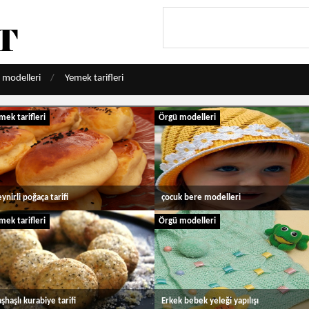
 modelleri
Yemek tarifleri
mek tarifleri
Örgü modelleri
ynirli poğaça tarifi
çocuk bere modelleri
mek tarifleri
Örgü modelleri
şhaşlı kurabiye tarifi
Erkek bebek yeleği yapılışı