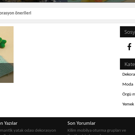
orasyon önerileri
Sosy
Kate
Dekoras
Moda
Örgü m
Yemek t
n Yazılar
Son Yorumlar
mantik yatak odası dekorasyon
Kilim mobilya oturma grupları ve