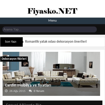
Menu
Son Yazı
Romantik yatak odası dekorasyon önerileri
Dekorasyon fikirleri
Cardin mobilya ve fiyatları
26 Ağu 2015
0 Yorum
Sosyal Ağ'larda Biz